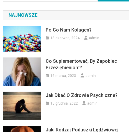
NAJNOWSZE
Po Co Nam Kolagen?
18 czerwca, 2024
admin
Co Suplementować, By Zapobiec
Przeziębieniom?
16 marca, 2023
admin
Jak Dbać O Zdrowie Psychiczne?
15 grudnia, 2022
admin
Jaki Rodzaj Poduszki Lędźwiowej