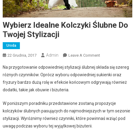
Wybierz Idealne Kolczyki Ślubne Do
Twojej Stylizacji
Uroda
Admin
22 Grudnia, 2017
Leave A Comment
On Wybierz Idealne
Kolczyki Ślubne Do
Na przygotowanie odpowiedniej stylizacji ślubnej składa się szereg
Twojej Stylizacji
różnych czynników. Oprócz wyboru odpowiedniej sukienki oraz
fryzury bardzo dużą rolę w efekcie końcowym odgrywają również
dodatki, takie jak obuwie i biżuteria.
W poniższym poradniku przedstawione zostaną propozycje
kolczyków ślubnych pasujących do najmodniejszych w tym sezonie
stylizacji. Wyróżnimy również czynniki, które powinnaś wziąć pod
uwagę podczas wyboru tej wyjątkowej biżuterii.