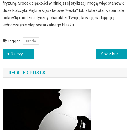
fryzurą. Środek ciężkości w niniejszej stylizacji mogą więc stanowić
duże kolczyki. Piękne kryształowe ?łezki? lub złote koła, wspaniale
pokreślą modernistyczny charakter Twojej kreacji, nadając jej
jednocześnie niepowtarzalnego blasku.
Tagged
uroda
Zobacz wpisy
Na czym polega leczenie falami?
Sok z buraka – siła i zdrowie z natury
RELATED POSTS