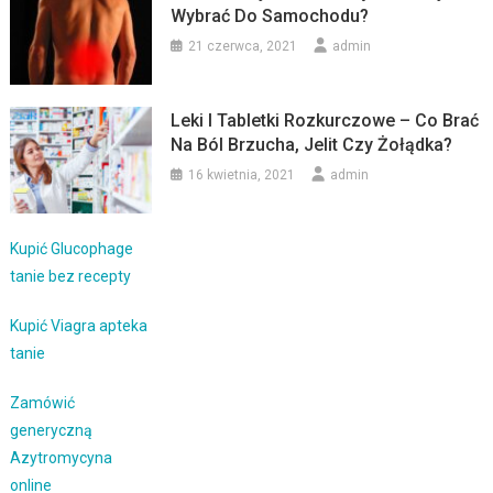
Wybrać Do Samochodu?
21 czerwca, 2021
admin
Leki I Tabletki Rozkurczowe – Co Brać
Na Ból Brzucha, Jelit Czy Żołądka?
16 kwietnia, 2021
admin
Kupić Glucophage
tanie bez recepty
Kupić Viagra apteka
tanie
Zamówić
generyczną
Azytromycyna
online