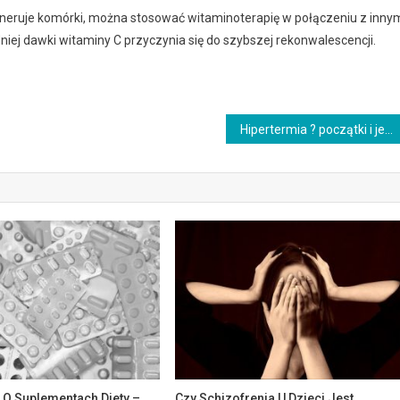
eneruje komórki, można stosować witaminoterapię w połączeniu z inny
j dawki witaminy C przyczynia się do szybszej rekonwalescencji.
Hipertermia ? początki i jej działanie na choroby nowotworowe
 O Suplementach Diety –
Czy Schizofrenia U Dzieci Jest