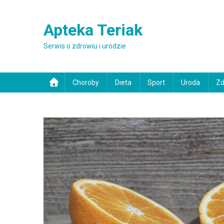
Skip to content
Apteka Teriak
Serwis o zdrowiu i urodzie
Choroby
Dieta
Sport
Uroda
Zd