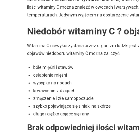
ilości witaminy C można znaleźć w owocach i warzywach, 
temperaturach. Jedynym wyjściem na dostarczenie wita
Niedobór witaminy C ? ob
Witamina C niewykorzystana przez organizm ludzki jest w
objawów niedoboru witaminy C można zaliczyć:
bóle mięśni i stawów
osłabienie mięśni
wysypka na nogach
krwawienie z dziąseł
zmęczenie i złe samopoczucie
szybko pojawiające się siniaki na skórze
długo i ciężko gojące się rany
Brak odpowiedniej ilości witam