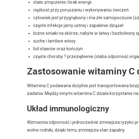
stałe zmęczenie i brak energii
ciężkość przy poruszaniu i wykonywaniu ćwiczeń
człowiek jest przygnębiony i ma złe samopoczucie (s
częste infekcje jamy ustnej i zapalenie dziąseł
liczne siniaki na skórze, nabyte w łatwy i bezbolesny 
suche i łamliwe włosy
ból stawów oraz kończyn
częste choroby ? przeziębienie (słaba odporność org
Zastosowanie witaminy C 
Witamina C podawana dożylnie jest transportowana bez
zadania. Między innymi witamina C działa korzystanie na
Układ immunologiczny
Wzmacnia odporność i jednocześnie zmniejsza ryzyko prz
wolne rodniki, dzięki temu zmniejsza stan zapalny.