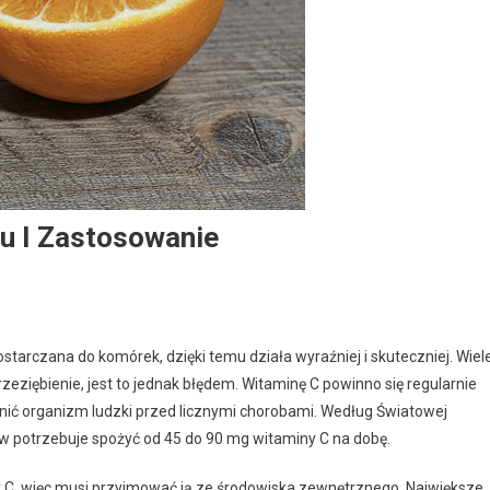
u I Zastosowanie
 C ? Objawy Niedoboru I Zastosowanie
ostarczana do komórek, dzięki temu działa wyraźniej i skuteczniej. Wiel
eziębienie, jest to jednak błędem. Witaminę C powinno się regularnie
ić organizm ludzki przed licznymi chorobami. Według Światowej
w potrzebuje spożyć od 45 do 90 mg witaminy C na dobę.
y C, więc musi przyjmować ją ze środowiska zewnętrznego. Największe