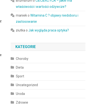
Brumbrum
o
CIECIERZYCA – jakie ma
właściwości i wartości odżywcze?
maniek
o
Witamina C ? objawy niedoboru i
az
zastosowanie
ziutka
o
Jak wygląda praca optyka?
KATEGORIE
ie
Choroby
Dieta
Sport
Uncategorized
Uroda
Zdrowie