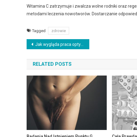
Witamina C zatrzymuje i zwalcza wolne rodniki oraz reg
metodami leczenia nowotworów. Dostarczanie odpowiednie
Tagged
zdrowie
Zobacz wpisy
Jak wygląda praca optyka?
RELATED POSTS
Badania Nad Istnieniem Punktu G
Cała Prawda