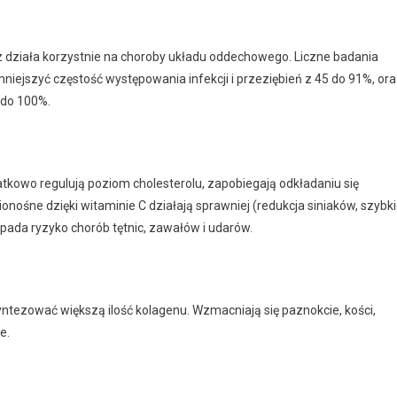
az działa korzystnie na choroby układu oddechowego. Liczne badania
iejszyć częstość występowania infekcji i przeziębień z 45 do 91%, or
 do 100%.
tkowo regulują poziom cholesterolu, zapobiegają odkładaniu się
wionośne dzięki witaminie C działają sprawniej (redukcja siniaków, szybk
spada ryzyko chorób tętnic, zawałów i udarów.
tezować większą ilość kolagenu. Wzmacniają się paznokcie, kości,
e.