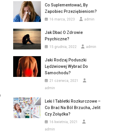
Co Suplementować, By
Zapobiec Przeziębieniom?
16 marca, 2023
admin
Jak Dbać O Zdrowie
Psychiczne?
15 grudnia, 2022
admin
Jaki Rodzaj Poduszki
Lędźwiowej Wybrać Do
Samochodu?
21 czerwca, 2021
admin
e
Leki I Tabletki Rozkurczowe –
Co Brać Na Ból Brzucha, Jelit
Czy Żołądka?
16 kwietnia, 2021
admin