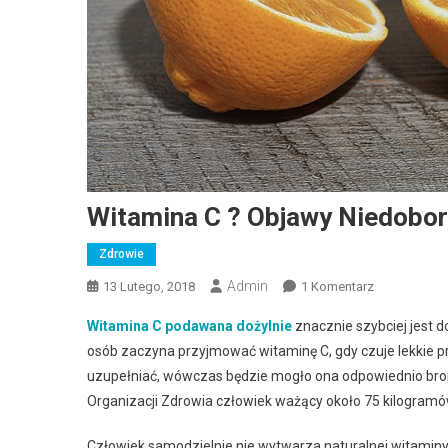
Witamina C ? Objawy Niedobor
Zdrowie
Admin
13 Lutego, 2018
1 Komentarz
Do Witamina
Witamina C podawana dożylnie
znacznie szybciej jest d
osób zaczyna przyjmować witaminę C, gdy czuje lekkie prz
uzupełniać, wówczas będzie mogło ona odpowiednio bron
Organizacji Zdrowia człowiek ważący około 75 kilogramó
Człowiek samodzielnie nie wytwarza naturalnej witamin