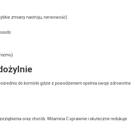
zybkie zmiany nastroju, nerwowość)
sposób
anizmu)
dożylnie
pośrednio do komórki gdzie z powodzeniem spełnia swoje zdrowotne
:
eziębienia oraz chorób. Witamina C sprawnie i skuteczne redukuje