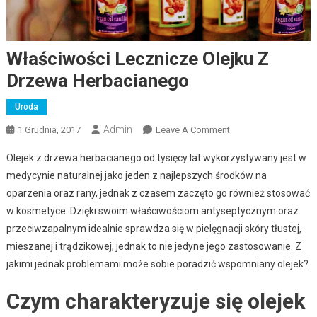
Właściwości Lecznicze Olejku Z
Drzewa Herbacianego
Uroda
Admin
1 Grudnia, 2017
Leave A Comment
On Właściwości
Lecznicze Olejku Z
Olejek z drzewa herbacianego od tysięcy lat wykorzystywany jest w
Drzewa
medycynie naturalnej jako jeden z najlepszych środków na
Herbacianego
oparzenia oraz rany, jednak z czasem zaczęto go również stosować
w kosmetyce. Dzięki swoim właściwościom antyseptycznym oraz
przeciwzapalnym idealnie sprawdza się w pielęgnacji skóry tłustej,
mieszanej i trądzikowej, jednak to nie jedyne jego zastosowanie. Z
jakimi jednak problemami może sobie poradzić wspomniany olejek?
Czym charakteryzuje się olejek