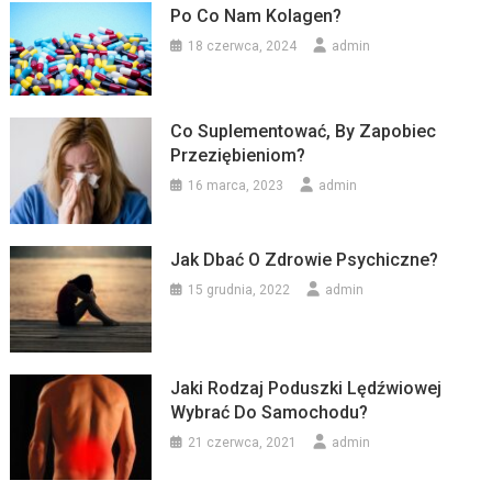
Po Co Nam Kolagen?
18 czerwca, 2024
admin
Co Suplementować, By Zapobiec
Przeziębieniom?
16 marca, 2023
admin
Jak Dbać O Zdrowie Psychiczne?
15 grudnia, 2022
admin
Jaki Rodzaj Poduszki Lędźwiowej
Wybrać Do Samochodu?
21 czerwca, 2021
admin