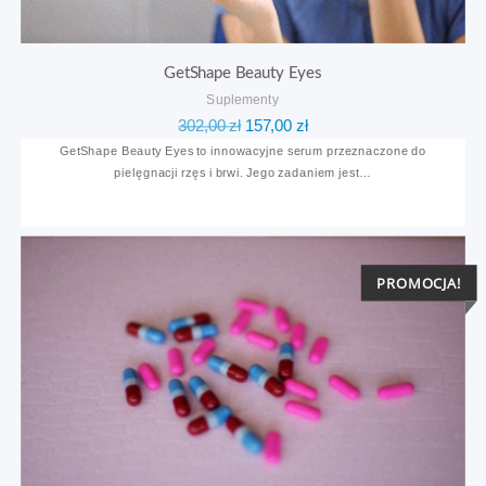
GetShape Beauty Eyes
Suplementy
Pierwotna
Aktualna
302,00
zł
157,00
zł
cena
cena
GetShape Beauty Eyes to innowacyjne serum przeznaczone do
pielęgnacji rzęs i brwi. Jego zadaniem jest…
wynosiła:
wynosi:
302,00 zł.
157,00 zł.
PROMOCJA!