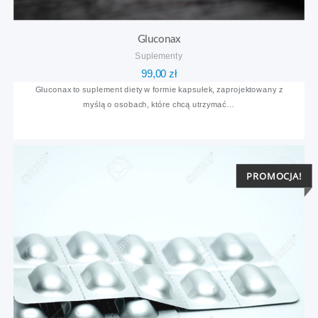
Gluconax
Suplementy
99,00
zł
Gluconax to suplement diety w formie kapsułek, zaprojektowany z
myślą o osobach, które chcą utrzymać…
PROMOCJA!