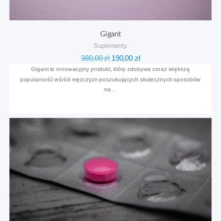
Gigant
Suplementy
Pierwotna
Aktualna
380,00
zł
190,00
zł
cena
cena
Gigant to innowacyjny produkt, który zdobywa coraz większą
popularność wśród mężczyzn poszukujących skutecznych sposobów
wynosiła:
wynosi:
na…
380,00 zł.
190,00 zł.