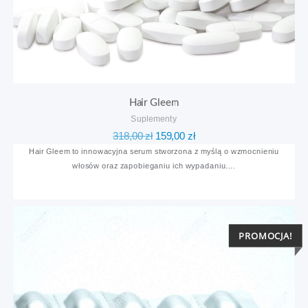
Hair Gleem
Suplementy
Pierwotna
Aktualna
318,00
zł
159,00
zł
cena
cena
Hair Gleem to innowacyjna serum stworzona z myślą o wzmocnieniu
włosów oraz zapobieganiu ich wypadaniu.…
wynosiła:
wynosi:
318,00 zł.
159,00 zł.
PROMOCJA!