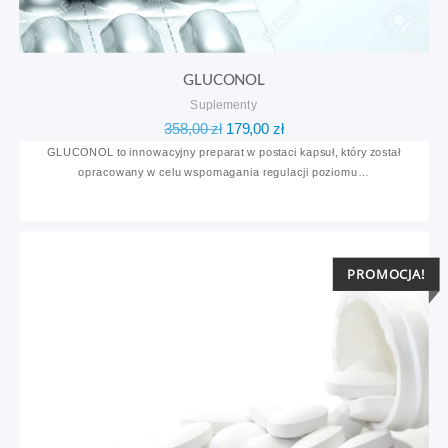
GLUCONOL
Suplementy
Pierwotna
Aktualna
358,00
zł
179,00
zł
cena
cena
GLUCONOL to innowacyjny preparat w postaci kapsuł, który został
opracowany w celu wspomagania regulacji poziomu…
wynosiła:
wynosi:
358,00 zł.
179,00 zł.
PROMOCJA!