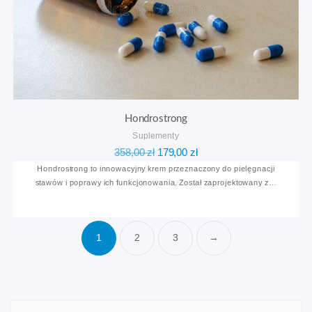
Hondrostrong
Suplementy
Pierwotna
Aktualna
358,00
zł
179,00
zł
cena
cena
Hondrostrong to innowacyjny krem przeznaczony do pielęgnacji
stawów i poprawy ich funkcjonowania. Został zaprojektowany z…
wynosiła:
wynosi:
358,00 zł.
179,00 zł.
1
2
3
→