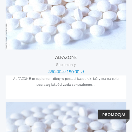
ALFAZONE
Suplementy
Pierwotna
Aktualna
380,00
zł
190,00
zł
cena
cena
ALFAZONE to suplement diety w postaci kapsułek, który ma na celu
poprawę jakości życia seksualnego…
wynosiła:
wynosi:
380,00 zł.
190,00 zł.
PROMOCJA!