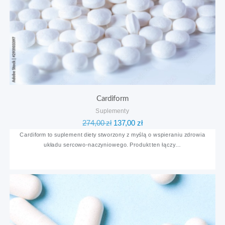
Cardiform
Suplementy
Pierwotna
Aktualna
274,00
zł
137,00
zł
cena
cena
Cardiform to suplement diety stworzony z myślą o wspieraniu zdrowia
układu sercowo-naczyniowego. Produkt ten łączy…
wynosiła:
wynosi:
274,00 zł.
137,00 zł.