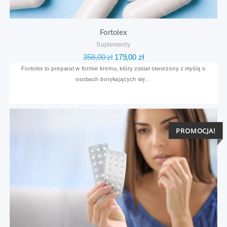
Fortolex
Suplementy
Pierwotna
Aktualna
358,00
zł
179,00
zł
cena
cena
Fortolex to preparat w formie kremu, który został stworzony z myślą o
osobach borykających się…
wynosiła:
wynosi:
358,00 zł.
179,00 zł.
PROMOCJA!