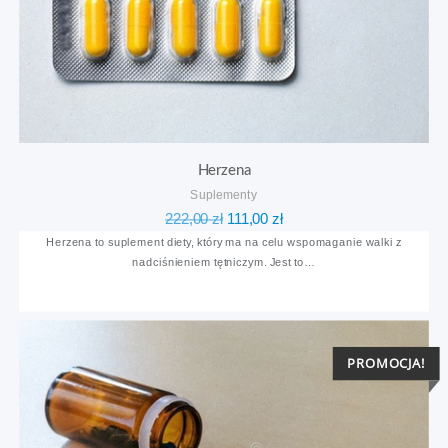
Herzena
Suplementy
Pierwotna
Aktualna
222,00
zł
111,00
zł
cena
cena
Herzena to suplement diety, który ma na celu wspomaganie walki z
nadciśnieniem tętniczym. Jest to…
wynosiła:
wynosi:
222,00 zł.
111,00 zł.
PROMOCJA!