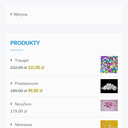
Witryna
PRODUKTY
Traugel
Pierwotna
Aktualna
222,00
zł
111,00
zł
cena
cena
wynosiła:
wynosi:
Predstonorm
222,00 zł.
111,00 zł.
Pierwotna
Aktualna
188,00
zł
99,00
zł
cena
cena
wynosiła:
wynosi:
NicoZero
188,00 zł.
99,00 zł.
179,00
zł
Nemanex