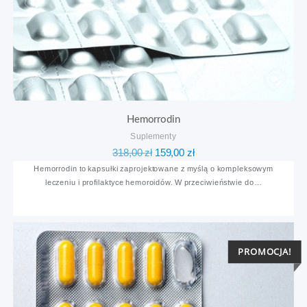
Hemorrodin
Suplementy
Pierwotna
Aktualna
318,00
zł
159,00
zł
cena
cena
Hemorrodin to kapsułki zaprojektowane z myślą o kompleksowym
leczeniu i profilaktyce hemoroidów. W przeciwieństwie do…
wynosiła:
wynosi:
318,00 zł.
159,00 zł.
PROMOCJA!