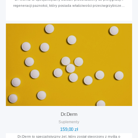
regeneracji paznokci, który posiada właściwości przeciwgrzybicze…
wynosiła:
wynosi:
314,00 zł.
157,00 zł.
Dr.Derm
Suplementy
159,00
zł
Dr.Derm to specjalistyczny żel, który został stworzony z myślą o