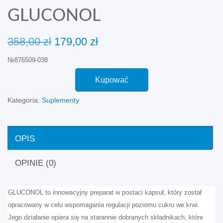
GLUCONOL
Pierwotna
Aktualna
358,00
zł
179,00
zł
cena
cena
№876509-038
wynosiła:
wynosi:
358,00 zł.
179,00 zł.
Kupować
Kategoria:
Suplementy
OPIS
OPINIE (0)
GLUCONOL to innowacyjny preparat w postaci kapsuł, który został
opracowany w celu wspomagania regulacji poziomu cukru we krwi.
Jego działanie opiera się na starannie dobranych składnikach, które