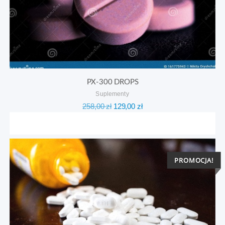
PX-300 DROPS
Suplementy
Pierwotna
Aktualna
258,00
zł
129,00
zł
cena
cena
wynosiła:
wynosi:
258,00 zł.
129,00 zł.
PROMOCJA!