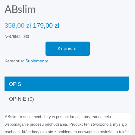
ABslim
Pierwotna
Aktualna
358,00
zł
179,00
zł
cena
cena
№876509-030
wynosiła:
wynosi:
358,00 zł.
179,00 zł.
Kupować
Kategoria:
Suplementy
OPIS
OPINIE (0)
ABslim to suplement diety w postaci kropli, który ma na celu
wspomaganie procesu odchudzania. Produkt ten stworzono z myślą o
osobach, które borykają się z problemem nadwagi lub otyłości, a także