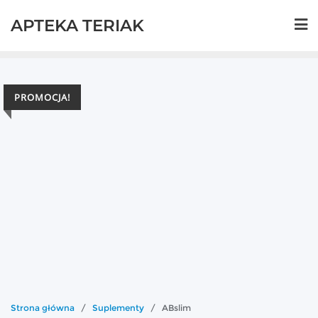
Skip
APTEKA TERIAK
to
content
PROMOCJA!
Strona główna
/
Suplementy
/ ABslim