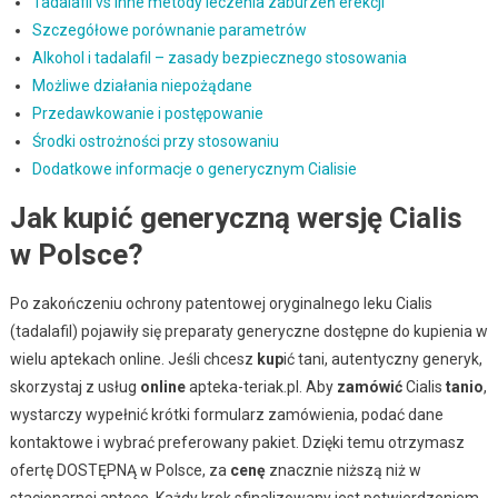
Tadalafil vs inne metody leczenia zaburzeń erekcji
Szczegółowe porównanie parametrów
Alkohol i tadalafil – zasady bezpiecznego stosowania
Możliwe działania niepożądane
Przedawkowanie i postępowanie
Środki ostrożności przy stosowaniu
Dodatkowe informacje o generycznym Cialisie
Jak kupić generyczną wersję Cialis
w Polsce?
Po zakończeniu ochrony patentowej oryginalnego leku Cialis
(tadalafil) pojawiły się preparaty generyczne dostępne do kupienia w
wielu aptekach online. Jeśli chcesz
kup
ić tani, autentyczny generyk,
skorzystaj z usług
online
apteka-teriak.pl. Aby
zamówić
Cialis
tanio
,
wystarczy wypełnić krótki formularz zamówienia, podać dane
kontaktowe i wybrać preferowany pakiet. Dzięki temu otrzymasz
ofertę DOSTĘPNĄ w Polsce, za
cenę
znacznie niższą niż w
stacjonarnej aptece. Każdy krok sfinalizowany jest potwierdzeniem