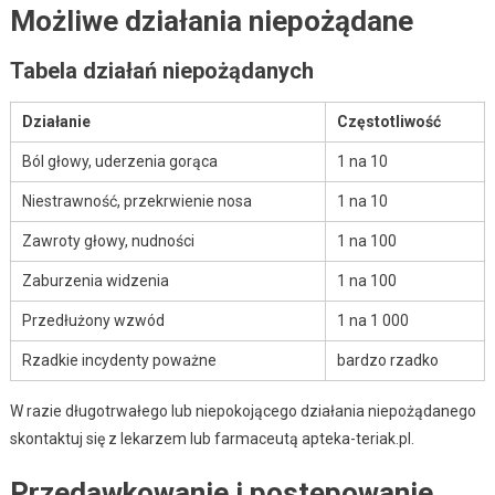
Możliwe działania niepożądane
Tabela działań niepożądanych
Działanie
Częstotliwość
Ból głowy, uderzenia gorąca
1 na 10
Niestrawność, przekrwienie nosa
1 na 10
Zawroty głowy, nudności
1 na 100
Zaburzenia widzenia
1 na 100
Przedłużony wzwód
1 na 1 000
Rzadkie incydenty poważne
bardzo rzadko
W razie długotrwałego lub niepokojącego działania niepożądanego
skontaktuj się z lekarzem lub farmaceutą apteka-teriak.pl.
Przedawkowanie i postępowanie