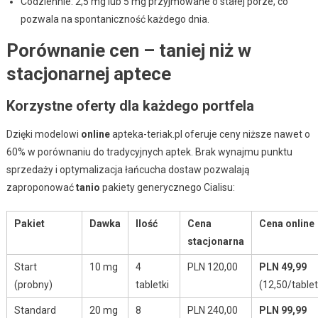
Codziennie: 2,5 mg lub 5 mg przyjmowane o stałej porze, co
pozwala na spontaniczność każdego dnia.
Porównanie cen – taniej niż w
stacjonarnej aptece
Korzystne oferty dla każdego portfela
Dzięki modelowi
online
apteka-teriak.pl oferuje ceny niższe nawet o
60% w porównaniu do tradycyjnych aptek. Brak wynajmu punktu
sprzedaży i optymalizacja łańcucha dostaw pozwalają
zaproponować
tanio
pakiety generycznego Cialisu:
Pakiet
Dawka
Ilość
Cena
Cena online
stacjonarna
Start
10 mg
4
PLN 120,00
PLN 49,99
(probny)
tabletki
(12,50/table
Standard
20 mg
8
PLN 240,00
PLN 99,99