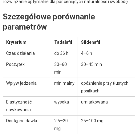
rozwiązanie optymalne dla par ceniących naturalność i swobodę.
Szczegółowe porównanie
parametrów
Kryterium
Tadalafil
Sildenafil
Czas działania
do 36 h
4–6 h
Początek
30–60
30–45 min
min
Wpływ jedzenia
minimalny
opóźnienie przy tłustych
posiłkach
Elastyczność
wysoka
umiarkowana
dawkowania
Dostępne dawki
2,5–20
25–100 mg
mg