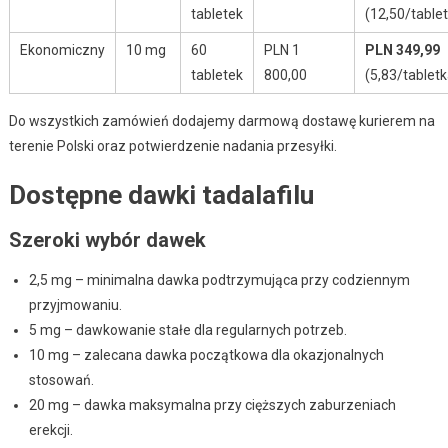
tabletek
(12,50/table
Ekonomiczny
10 mg
60
PLN 1
PLN 349,99
tabletek
800,00
(5,83/tabletk
Do wszystkich zamówień dodajemy darmową dostawę kurierem na
terenie Polski oraz potwierdzenie nadania przesyłki.
Dostępne dawki tadalafilu
Szeroki wybór dawek
2,5 mg – minimalna dawka podtrzymująca przy codziennym
przyjmowaniu.
5 mg – dawkowanie stałe dla regularnych potrzeb.
10 mg – zalecana dawka początkowa dla okazjonalnych
stosowań.
20 mg – dawka maksymalna przy cięższych zaburzeniach
erekcji.