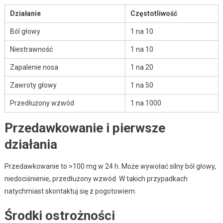
Działanie
Częstotliwość
Ból głowy
1 na 10
Niestrawność
1 na 10
Zapalenie nosa
1 na 20
Zawroty głowy
1 na 50
Przedłużony wzwód
1 na 1000
Przedawkowanie i pierwsze
działania
Przedawkowanie to >100 mg w 24 h. Może wywołać silny ból głowy,
niedociśnienie, przedłużony wzwód. W takich przypadkach
natychmiast skontaktuj się z pogotowiem.
Środki ostrożności