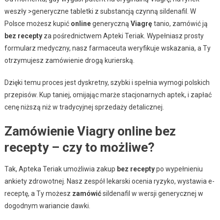
weszły >generyczne tabletki z substancją czynną sildenafil. W
Polsce możesz kupić
online
generyczną
Viagrę
tanio, zamówić ją
bez recepty
za pośrednictwem Apteki Teriak. Wypełniasz prosty
formularz medyczny, nasz farmaceuta weryfikuje wskazania, a Ty
otrzymujesz zamówienie drogą kurierską.
Dzięki temu proces jest dyskretny, szybki i spełnia wymogi polskich
przepisów. Kup taniej, omijając marże stacjonarnych aptek, i zapłać
cenę niższą niż w tradycyjnej sprzedaży detalicznej.
Zamówienie Viagry online bez
recepty – czy to możliwe?
Tak, Apteka Teriak umożliwia zakup
bez recepty
po wypełnieniu
ankiety zdrowotnej. Nasz zespół lekarski ocenia ryzyko, wystawia e-
receptę, a Ty możesz
zamówić
sildenafil w wersji generycznej w
dogodnym wariancie dawki.