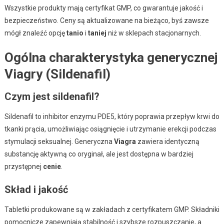
Wszystkie produkty mają certyfikat GMP, co gwarantuje jakość i
bezpieczeństwo. Ceny są aktualizowane na bieżąco, byś zawsze
mógł znaleźć opcję
tanio
i
taniej
niż w sklepach stacjonarnych.
Ogólna charakterystyka generycznej
Viagry (Sildenafil)
Czym jest sildenafil?
Sildenafil to inhibitor enzymu PDE5, który poprawia przepływ krwi do
tkanki prącia, umożliwiając osiągnięcie i utrzymanie erekcji podczas
stymulacji seksualnej. Generyczna
Viagra
zawiera identyczną
substancję aktywną co oryginał, ale jest dostępna w bardziej
przystępnej
cenie
.
Skład i jakość
Tabletki produkowane są w zakładach z certyfikatem GMP. Składniki
pomocnicze zapewniają stabilność i szybsze rozpuszczanie, a