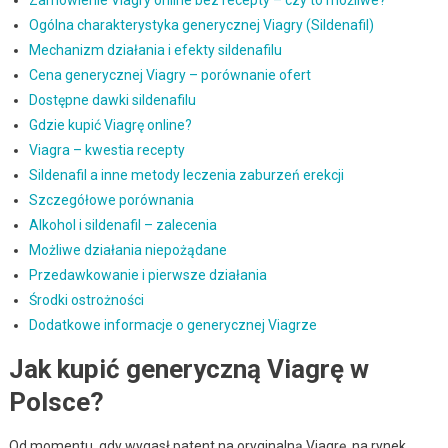
Zamówienie Viagry online bez recepty – czy to możliwe?
Ogólna charakterystyka generycznej Viagry (Sildenafil)
Mechanizm działania i efekty sildenafilu
Cena generycznej Viagry – porównanie ofert
Dostępne dawki sildenafilu
Gdzie kupić Viagrę online?
Viagra – kwestia recepty
Sildenafil a inne metody leczenia zaburzeń erekcji
Szczegółowe porównania
Alkohol i sildenafil – zalecenia
Możliwe działania niepożądane
Przedawkowanie i pierwsze działania
Środki ostrożności
Dodatkowe informacje o generycznej Viagrze
Jak kupić generyczną Viagrę w
Polsce?
Od momentu, gdy wygasł patent na oryginalną Viagrę, na rynek