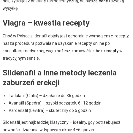
nas, zyskujesz obsługę farmaceutyczną, najniższą
cenę
i szybką
wysyłkę.
Viagra – kwestia recepty
Choć w Polsce sildenafil objęty jest generalnie wymogiem e-recepty,
nasza procedura pozwala na uzyskanie recepty online po
konsultacji medycznej, więc możesz zamówić lek
bez recepty
w
tradycyjnym sensie.
Sildenafil a inne metody leczenia
zaburzeń erekcji
Tadalafil (Cialis) – działanie do 36 godzin.
Avanafil (Spedra) – szybki początek, 6–12 godzin.
Vardenafil (Levitra) – skuteczny do 5 godzin.
Sildenafil jest najbardziej klasyczny – idealny, gdy potrzebujesz
pewności działania w typowym oknie 4–6 godzin.