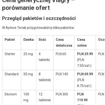
Cena generycznej Viagry –
porównanie ofert
Przegląd pakietów i oszczędności
W Aptece Teriak przygotowaliśmy kilka pakietów:
Pakiet
Dawka
Ilość
Cena
Cena
Osz
detaliczna
online
Starter
25 mg
4
PLN 60
PLN 29.99
PLN 
tabletki
(PLN
7.50/szt.)
Standard
50 mg
8
PLN 140
PLN 69.99
PLN 
tabletek
(PLN
8.75/szt.)
Ekonom
100
12
PLN 300
PLN
PLN 
mg
tabletek
119.99