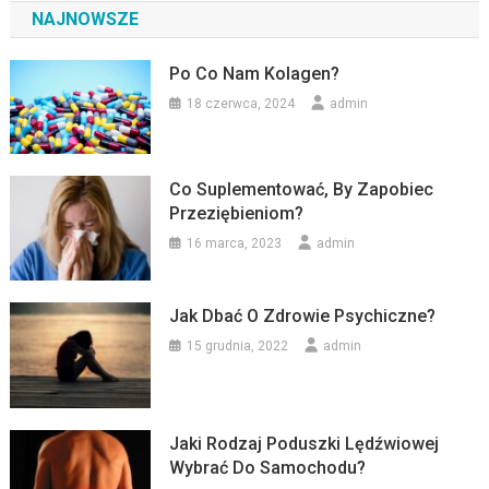
NAJNOWSZE
Po Co Nam Kolagen?
18 czerwca, 2024
admin
Co Suplementować, By Zapobiec
Przeziębieniom?
16 marca, 2023
admin
Jak Dbać O Zdrowie Psychiczne?
15 grudnia, 2022
admin
Jaki Rodzaj Poduszki Lędźwiowej
Wybrać Do Samochodu?