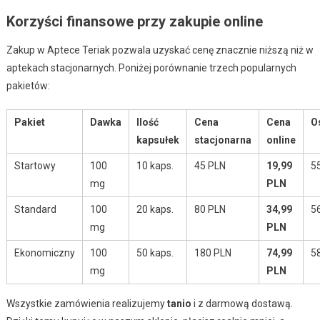
Korzyści finansowe przy zakupie online
Zakup w Aptece Teriak pozwala uzyskać cenę znacznie niższą niż w
aptekach stacjonarnych. Poniżej porównanie trzech popularnych
pakietów:
Pakiet
Dawka
Ilość
Cena
Cena
O
kapsułek
stacjonarna
online
Startowy
100
10 kaps.
45 PLN
19,99
5
mg
PLN
Standard
100
20 kaps.
80 PLN
34,99
5
mg
PLN
Ekonomiczny
100
50 kaps.
180 PLN
74,99
5
mg
PLN
Wszystkie zamówienia realizujemy
tanio
i z darmową dostawą.