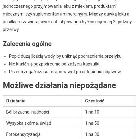
jednoczesnego przyjmowania leku z mlekiem, produktami
mlecznymi czy suplementami mineralnymi. Między dawką leku a
posiłkiem zawierającym nabiał powinno być co najmniej 2 godziny
przerwy.
Zalecenia ogólne
Popić dużą ilością wody, by uniknąć podrażnienia przełyku.
Nie kłaść się bezpośrednio po zażyciu kapsułki.
Przestrzegać czasu terapii nawet po ustąpieniu objawów.
Możliwe działania niepożądane
Działanie
Częstość
Ból brzucha, nudności
1 na 10
Wysypka skórna, świąd
1 na 50
Fotosensytyzacja
1 na 30