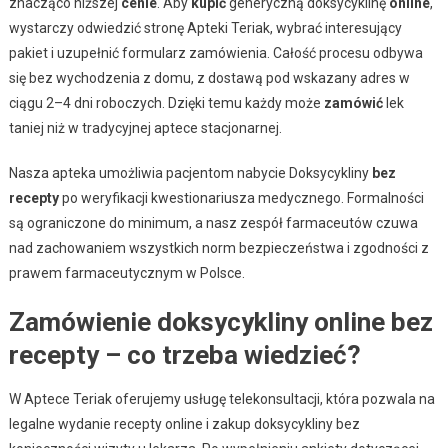
znacząco niższej
cenie
. Aby
kupić
generyczną doksycyklinę
online
,
wystarczy odwiedzić stronę Apteki Teriak, wybrać interesujący
pakiet i uzupełnić formularz zamówienia. Całość procesu odbywa
się bez wychodzenia z domu, z dostawą pod wskazany adres w
ciągu 2–4 dni roboczych. Dzięki temu każdy może
zamówić
lek
taniej niż w tradycyjnej aptece stacjonarnej.
Nasza apteka umożliwia pacjentom nabycie Doksycykliny
bez
recepty
po weryfikacji kwestionariusza medycznego. Formalności
są ograniczone do minimum, a nasz zespół farmaceutów czuwa
nad zachowaniem wszystkich norm bezpieczeństwa i zgodności z
prawem farmaceutycznym w Polsce.
Zamówienie doksycykliny online bez
recepty – co trzeba wiedzieć?
W Aptece Teriak oferujemy usługę telekonsultacji, która pozwala na
legalne wydanie recepty online i zakup doksycykliny bez