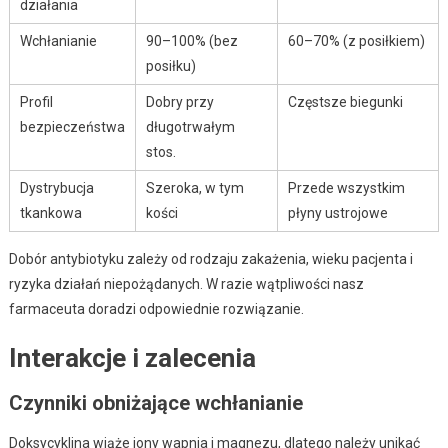
działania
Wchłanianie
90–100% (bez
60–70% (z posiłkiem)
posiłku)
Profil
Dobry przy
Częstsze biegunki
bezpieczeństwa
długotrwałym
stos.
Dystrybucja
Szeroka, w tym
Przede wszystkim
tkankowa
kości
płyny ustrojowe
Dobór antybiotyku zależy od rodzaju zakażenia, wieku pacjenta i
ryzyka działań niepożądanych. W razie wątpliwości nasz
farmaceuta doradzi odpowiednie rozwiązanie.
Interakcje i zalecenia
Czynniki obniżające wchłanianie
Doksycyklina wiąże jony wapnia i magnezu, dlatego należy unikać