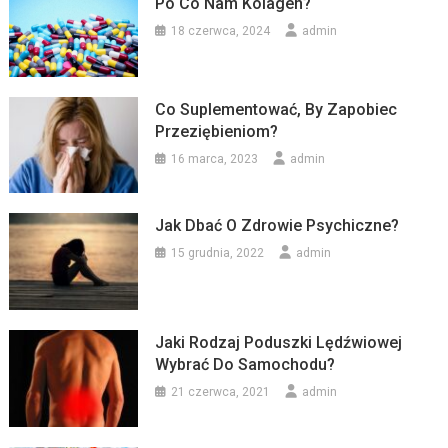
Po Co Nam Kolagen?
18 czerwca, 2024
admin
Co Suplementować, By Zapobiec
Przeziębieniom?
16 marca, 2023
admin
Jak Dbać O Zdrowie Psychiczne?
15 grudnia, 2022
admin
Jaki Rodzaj Poduszki Lędźwiowej
Wybrać Do Samochodu?
21 czerwca, 2021
admin