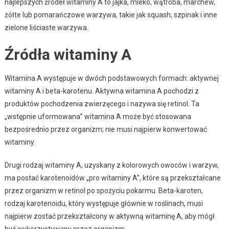
najlepszych źródeł witaminy A to jajka, mleko, wątroba, marchew,
żółte lub pomarańczowe warzywa, takie jak squash, szpinak i inne
zielone liściaste warzywa.
Źródła witaminy A
Witamina A występuje w dwóch podstawowych formach: aktywnej
witaminy A i beta-karotenu. Aktywna witamina A pochodzi z
produktów pochodzenia zwierzęcego i nazywa się retinol. Ta
„wstępnie uformowana” witamina A może być stosowana
bezpośrednio przez organizm; nie musi najpierw konwertować
witaminy.
Drugi rodzaj witaminy A, uzyskany z kolorowych owoców i warzyw,
ma postać karotenoidów „pro witaminy A”, które są przekształcane
przez organizm w retinol po spożyciu pokarmu. Beta-karoten,
rodzaj karotenoidu, który występuje głównie w roślinach, musi
najpierw zostać przekształcony w aktywną witaminę A, aby mógł
być wykorzystywany przez organizm.