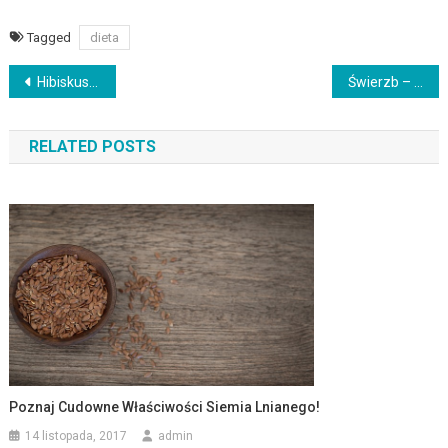
Tagged
dieta
Zobacz wpisy
Hibiskus – zastosowanie lecznicze
Świerzb – podstawowe informacje
RELATED POSTS
Poznaj Cudowne Właściwości Siemia Lnianego!
14 listopada, 2017
admin