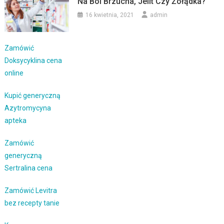
Na Ból Brzucha, Jelit Czy Żołądka?
16 kwietnia, 2021
admin
Zamówić
Doksycyklina cena
online
Kupić generyczną
Azytromycyna
apteka
Zamówić
generyczną
Sertralina cena
Zamówić Levitra
bez recepty tanie