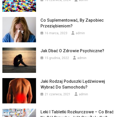
Co Suplementować, By Zapobiec
Przeziębieniom?
16 marca, 2023
admin
Jak Dbać O Zdrowie Psychiczne?
15 grudnia, 2022
admin
Jaki Rodzaj Poduszki Lędźwiowej
Wybrać Do Samochodu?
21 czerwca, 2021
admin
Leki I Tabletki Rozkurczowe – Co Brać